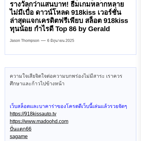
รางวัลกว่าแสนบาท! ธีมเกมหลากหลาย
ไม่มีเบื่อ ดาวน์โหลด 918kiss เวอร์ชั่น
ล่าสุดแจกเครดิตฟรีเพียบ สล็อต 918kiss
ทุนน้อย กำไรดี Top 86 by Gerald
Jason Thompson
6 มิถุนายน 2025
ความใจเสียจิตใจต่อความบกพร่องไม่มีสาระ เราควร
ศึกษาและก้าวไปข้างหน้า
เว็บสล็อตและบาคาร่าของโครตดีเว็บนี้เล่นแล้วรวยจัดๆ
https://918kissauto.tv
https://www.madoohd.com
ปั่นแตก66
sagame