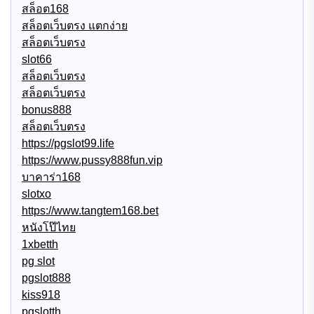
สล็อต168
สล็อตเว็บตรง แตกง่าย
สล็อตเว็บตรง
slot66
สล็อตเว็บตรง
สล็อตเว็บตรง
bonus888
สล็อตเว็บตรง
https://pgslot99.life
https://www.pussy888fun.vip
บาคาร่า168
slotxo
https://www.tangtem168.bet
หนังโป๊ไทย
1xbetth
pg slot
pgslot888
kiss918
pgslotth