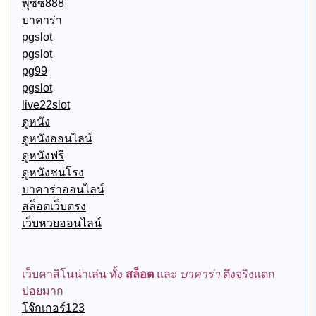
พุซซี่888
บาคาร่า
pgslot
pgslot
pg99
pgslot
live22slot
ดูหนัง
ดูหนังออนไลน์
ดูหนังฟรี
ดูหนังชนโรง
บาคาร่าออนไลน์
สล็อตเว็บตรง
เว็บหวยออนไลน์
เว็บคาสิโนน่าเล่น ทั้ง
สล็อต
และ
บาคาร่า
ตึงจริงแตก
บ่อยมาก
โจ๊กเกอร์123