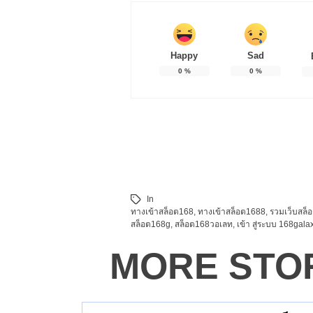
Happy
Sad
0
%
0
%
In
ทางเข้าสล็อต168
,
ทางเข้าสล็อต1688
,
รวมเว็บสล็
สล็อต168g
,
สล็อต168วอเลท
,
เข้า สู่ระบบ 168gala
MORE STO