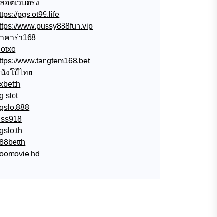
ล็อตเว็บตรง
ttps://pgslot99.life
ttps://www.pussy888fun.vip
าคาร่า168
lotxo
ttps://www.tangtem168.bet
นังโป๊ไทย
xbetth
g slot
gslot888
iss918
gslotth
88betth
oomovie hd