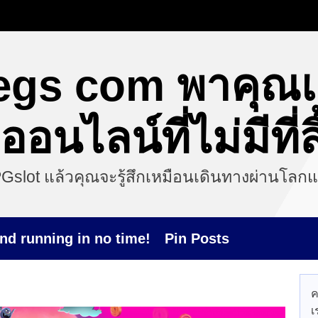
degs com พาคุณเ
อนไลน์ที่ไม่มีที่ส
slot แล้วคุณจะรู้สึกเหมือนเดินทางผ่านโลกแห่
and running in no time!
Pin Posts
ค
เ