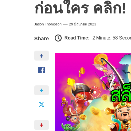
ก่อนใคร คลิก!
Jason Thompson
29 มิถุนายน 2023
Read Time:
2 Minute, 58 Seco
Share