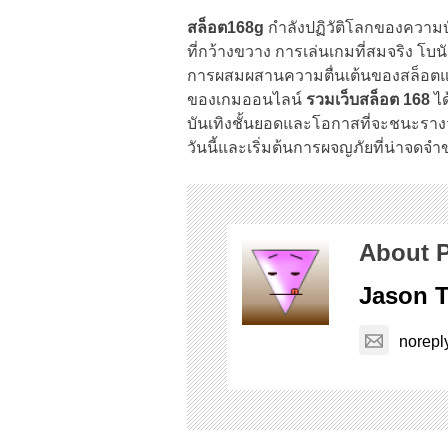
สล็อต168g
กำลังปฏิวัติโลกของความบั
ที่กว้างขวาง การเล่นเกมที่สมจริง โบ
การผสมผสานความตื่นเต้นของสล็อตแม
ของเกมออนไลน์
รวมเว็บสล็อต 168
ได
บันเทิงชั้นยอดและโอกาสที่จะชนะรางว
วันนี้และเริ่มต้นการผจญภัยที่น่าจด
About P
Jason 
norep