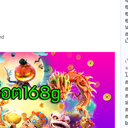
ด
ด
ด
บ
ส
nd
เ
เ
จ
โ
ส
ส
ส
s
ส
ส
b