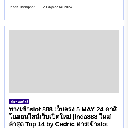
Jason Thompson
20 พฤษภาคม 2024
สล็อตออนไลน์
ทางเข้าslot 888 เว็บตรง 5 MAY 24 คาสิ
โนออนไลน์เว็บเปิดใหม่ jinda888 ใหม่
ล่าสุด Top 14 by Cedric ทางเข้าslot