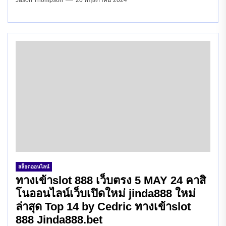
Jason Thompson
20 พฤษภาคม 2024
สล็อตออนไลน์
ทางเข้าslot 888 เว็บตรง 5 MAY 24 คาสิ
โนออนไลน์เว็บเปิดใหม่ jinda888 ใหม่
ล่าสุด Top 14 by Cedric ทางเข้าslot
888 Jinda888.bet