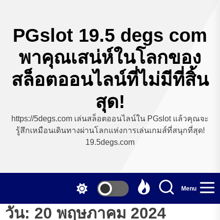
Skip
to
the
PGslot 19.5 degs com
content
พาคุณเสน่ห์ในโลกของ
สล็อตออนไลน์ที่ไม่มีที่สิ้น
สุด!
https://5degs.com เล่นสล็อตออนไลน์ใน PGslot แล้วคุณจะ
รู้สึกเหมือนเดินทางผ่านโลกแห่งการเล่นเกมส์ที่สนุกที่สุด!
19.5degs.com
Menu
วัน:
20 พฤษภาคม 2024