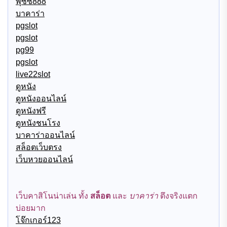
พุซซี่888
บาคาร่า
pgslot
pgslot
pg99
pgslot
live22slot
ดูหนัง
ดูหนังออนไลน์
ดูหนังฟรี
ดูหนังชนโรง
บาคาร่าออนไลน์
สล็อตเว็บตรง
เว็บหวยออนไลน์
เว็บคาสิโนน่าเล่น ทั้ง
สล็อต
และ
บาคาร่า
ตึงจริงแตก
บ่อยมาก
โจ๊กเกอร์123