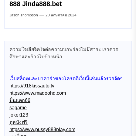
888 Jinda888.bet
Jason Thompson
20 พฤษภาคม 2024
ความใจเสียจิตใจต่อความบกพร่องไม่มีสาระ เราควร
ศึกษาและก้าวไปข้างหน้า
เว็บสล็อตและบาคาร่าของโครตดีเว็บนี้เล่นแล้วรวยจัดๆ
https://918kissauto.tv
https://www.madoohd.com
ปั่นแตก66
sagame
joker123
ดูหนังฟรี
https://www.pussy888play.com