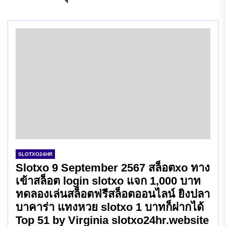
SLOTXO24HR
Slotxo 9 September 2567 สล็อตxo ทาง
เข้าสล็อต login slotxo แจก 1,000 บาท
ทดลองเล่นสล็อตฟรีสล็อตออนไลน์ ยิงปลา
บาคาร่า แทงหวย slotxo 1 บาทก็ฝากได้
Top 51 by Virginia slotxo24hr.website