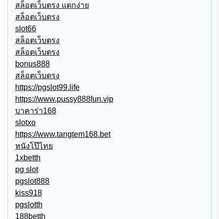
สล็อตเว็บตรง แตกง่าย
สล็อตเว็บตรง
slot66
สล็อตเว็บตรง
สล็อตเว็บตรง
bonus888
สล็อตเว็บตรง
https://pgslot99.life
https://www.pussy888fun.vip
บาคาร่า168
slotxo
https://www.tangtem168.bet
หนังโป๊ไทย
1xbetth
pg slot
pgslot888
kiss918
pgslotth
188betth