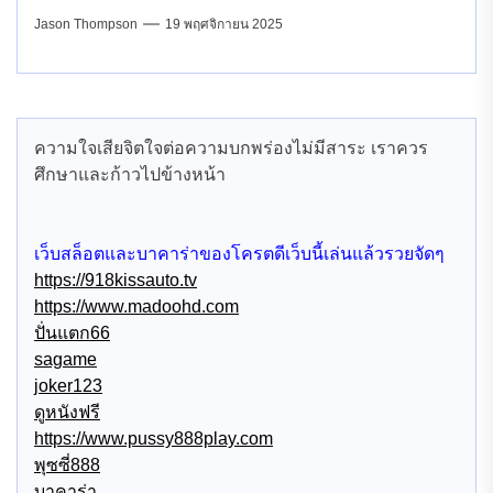
Jason Thompson
19 พฤศจิกายน 2025
ความใจเสียจิตใจต่อความบกพร่องไม่มีสาระ เราควร
ศึกษาและก้าวไปข้างหน้า
เว็บสล็อตและบาคาร่าของโครตดีเว็บนี้เล่นแล้วรวยจัดๆ
https://918kissauto.tv
https://www.madoohd.com
ปั่นแตก66
sagame
joker123
ดูหนังฟรี
https://www.pussy888play.com
พุซซี่888
บาคาร่า