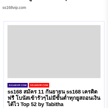
ss168vip.com
SS168VIP.COM
SS168VIP.COM
ss168 สมัคร 11 กันยายน ss168 เครดิต
ฟรี โบนัสเข้ารัวๆไม่มีขั้นต่ำทุกยูสถอนเงิน
ได้ไว Top 52 by Tabitha