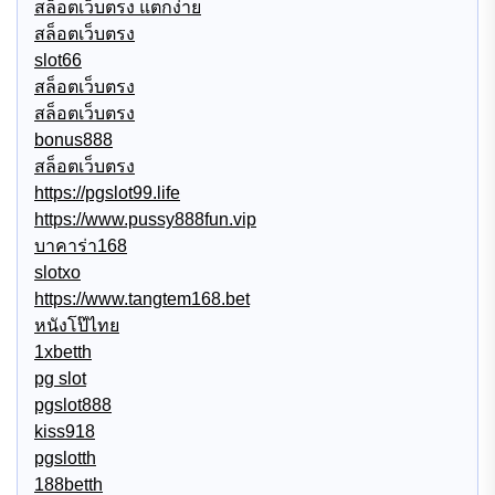
สล็อตเว็บตรง แตกง่าย
สล็อตเว็บตรง
slot66
สล็อตเว็บตรง
สล็อตเว็บตรง
bonus888
สล็อตเว็บตรง
https://pgslot99.life
https://www.pussy888fun.vip
บาคาร่า168
slotxo
https://www.tangtem168.bet
หนังโป๊ไทย
1xbetth
pg slot
pgslot888
kiss918
pgslotth
188betth