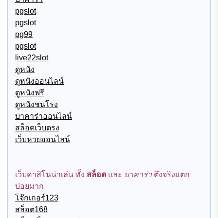
pgslot
pgslot
pg99
pgslot
live22slot
ดูหนัง
ดูหนังออนไลน์
ดูหนังฟรี
ดูหนังชนโรง
บาคาร่าออนไลน์
สล็อตเว็บตรง
เว็บหวยออนไลน์
เว็บคาสิโนน่าเล่น ทั้ง
สล็อต
และ
บาคาร่า
ตึงจริงแตก
บ่อยมาก
โจ๊กเกอร์123
สล็อต168