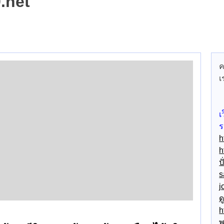
.net
ค
เ
เ
ร
h
h
ป
s
j
ด
h
พ