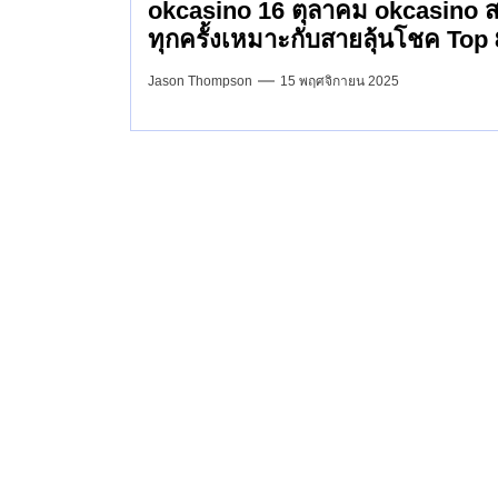
okcasino 16 ตุลาคม okcasino สม
ทุกครั้งเหมาะกับสายลุ้นโชค Top 
Jason Thompson
15 พฤศจิกายน 2025