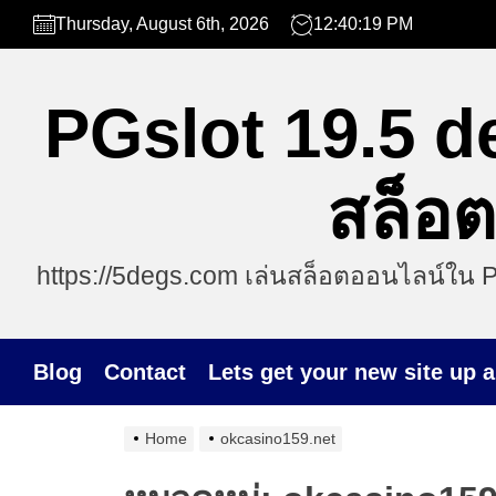
Skip
Thursday, August 6th, 2026
12:40:19 PM
to
the
content
PGslot 19.5 
สล็อตอ
https://5degs.com เล่นสล็อตออนไลน์ใน PG
Blog
Contact
Lets get your new site up 
Home
okcasino159.net