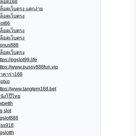
ล็อต168
ล็อตเว็บตรง แตกง่าย
ล็อตเว็บตรง
lot66
ล็อตเว็บตรง
ล็อตเว็บตรง
onus888
ล็อตเว็บตรง
ttps://pgslot99.life
ttps://www.pussy888fun.vip
าคาร่า168
lotxo
ttps://www.tangtem168.bet
นังโป๊ไทย
xbetth
g slot
gslot888
iss918
gslotth