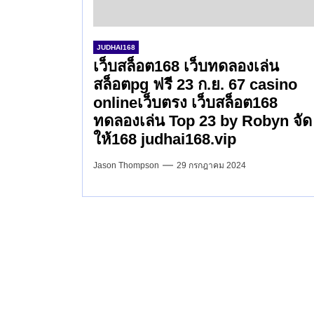
JUDHAI168
เว็บสล็อต168 เว็บทดลองเล่น
สล็อตpg ฟรี 23 ก.ย. 67 casino
onlineเว็บตรง เว็บสล็อต168
ทดลองเล่น Top 23 by Robyn จัด
ให้168 judhai168.vip
Jason Thompson
29 กรกฎาคม 2024