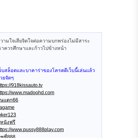
วามใจเสียจิตใจต่อความบกพร่องไม่มีสาระ
ราควรศึกษาและก้าวไปข้างหน้า
ว็บสล็อตและบาคาร่าของโครตดีเว็บนี้เล่นแล้ว
วยจัดๆ
ttps://918kissauto.tv
ttps://www.madoohd.com
ั่นแตก66
agame
oker123
ูหนังฟรี
ttps://www.pussy888play.com
ุซซี่888