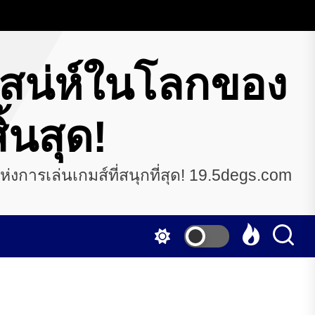
สน่ห์ในโลกของ
ิ้นสุด!
งการเล่นเกมส์ที่สนุกที่สุด! 19.5degs.com