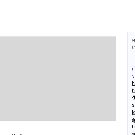
ค
เ
เ
ร
h
h
ป
s
j
ด
h
พ