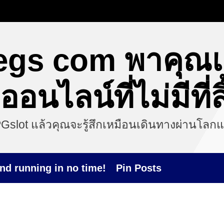
degs com พาคุณเ
อนไลน์ที่ไม่มีที่ส
slot แล้วคุณจะรู้สึกเหมือนเดินทางผ่านโลกแห่
and running in no time!
Pin Posts