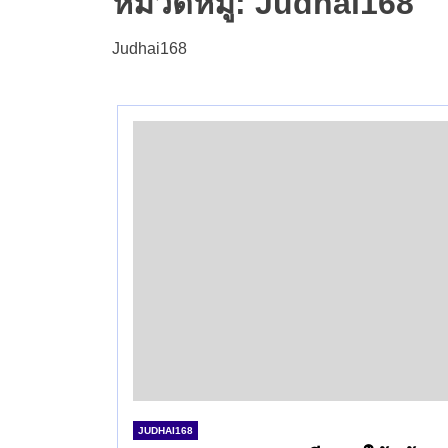
หมวดหมู่:
Judhai168
Judhai168
JUDHAI168