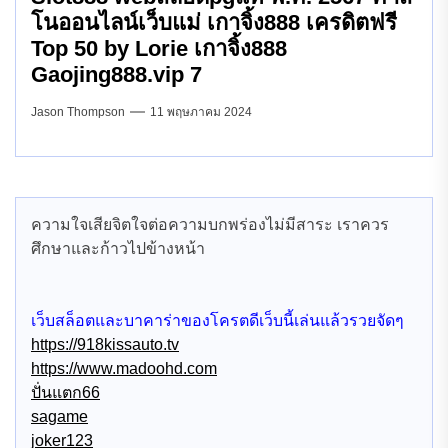
โนออนไลน์เว็บแม่ เกาจิ้ง888 เครดิตฟรี
Top 50 by Lorie เกาจิ้ง888
Gaojing888.vip 7
Jason Thompson
11 พฤษภาคม 2024
ความใจเสียจิตใจต่อความบกพร่องไม่มีสาระ เราควร
ศึกษาและก้าวไปข้างหน้า
เว็บสล็อตและบาคาร่าของโครตดีเว็บนี้เล่นแล้วรวยจัดๆ
https://918kissauto.tv
https://www.madoohd.com
ปั่นแตก66
sagame
joker123