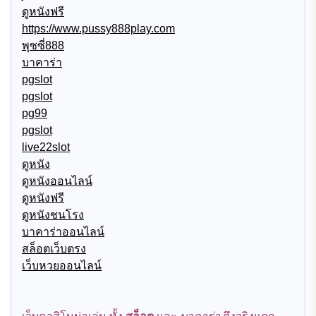
ดูหนังฟรี
https://www.pussy888play.com
พุซซี่888
บาคาร่า
pgslot
pgslot
pg99
pgslot
live22slot
ดูหนัง
ดูหนังออนไลน์
ดูหนังฟรี
ดูหนังชนโรง
บาคาร่าออนไลน์
สล็อตเว็บตรง
เว็บหวยออนไลน์