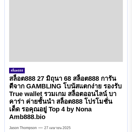
สล็อต888
สล็อต888 27 มิถุนา 68 สล็อต888 การัน
ตีจาก GAMBLING โบนัสแตกง่าย รองรับ
True wallet รวมเกม สล็อตออนไลน์ บา
คาร่า ค่ายชั้นนำ สล็อต888 โปรโมชั่น
เด็ด รอคุณอยู่ Top 4 by Nona
Amb888.bio
Jason Thompson
27 เมษายน 2025