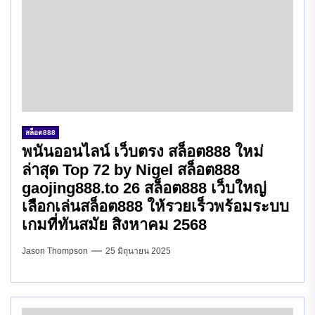
สล็อต888
พนันออนไลน์ เว็บตรง สล็อต888 ใหม่
ล่าสุด Top 72 by Nigel สล็อต888
gaojing888.to 26 สล็อต888 เว็บใหญ่
เลือกเล่นสล็อต888 ให้รวยเร็วพร้อมระบบ
เกมที่ทันสมัย สิงหาคม 2568
Jason Thompson
25 มิถุนายน 2025