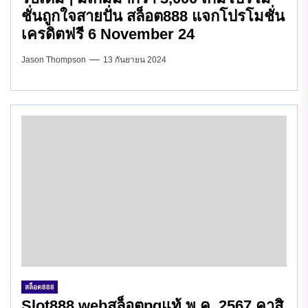
ชั่นถูกใจสายปั่น สล็อต888 แจกโปรโมชั่น
เครดิตฟรี 6 November 24
Jason Thompson
13 กันยายน 2024
สล็อต888
Slot888 webสล็อตpgแท้ พ.ค. 2567 คาสิ