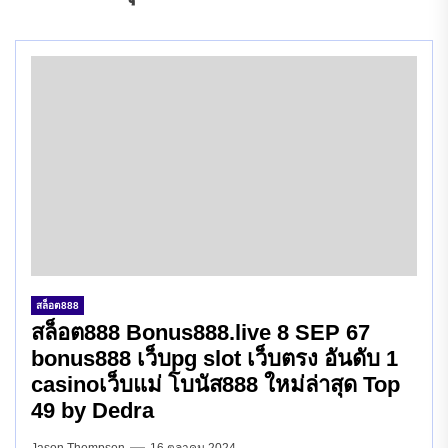
สล็อต888
สล็อต888 Bonus888.live 8 SEP 67
bonus888 เว็บpg slot เว็บตรง อันดับ 1
casinoเว็บแม่ โบนัส888 ใหม่ล่าสุด Top
49 by Dedra