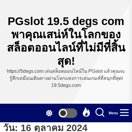
Skip
to
the
PGslot 19.5 degs com
content
พาคุณเสน่ห์ในโลกของ
สล็อตออนไลน์ที่ไม่มีที่สิ้น
สุด!
https://5degs.com เล่นสล็อตออนไลน์ใน PGslot แล้วคุณจะ
รู้สึกเหมือนเดินทางผ่านโลกแห่งการเล่นเกมส์ที่สนุกที่สุด!
19.5degs.com
Menu
วัน:
16 ตุลาคม 2024