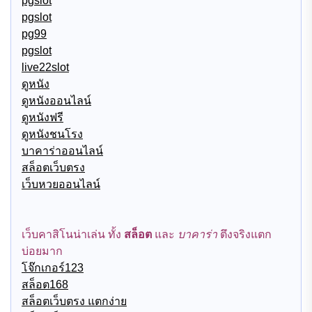
pgslot
pgslot
pg99
pgslot
live22slot
ดูหนัง
ดูหนังออนไลน์
ดูหนังฟรี
ดูหนังชนโรง
บาคาร่าออนไลน์
สล็อตเว็บตรง
เว็บหวยออนไลน์
เว็บคาสิโนน่าเล่น ทั้ง
สล็อต
และ
บาคาร่า
ตึงจริงแตก
บ่อยมาก
โจ๊กเกอร์123
สล็อต168
สล็อตเว็บตรง แตกง่าย