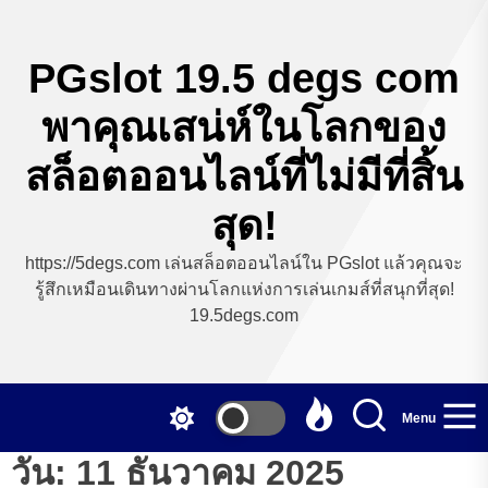
Skip
to
the
PGslot 19.5 degs com
content
พาคุณเสน่ห์ในโลกของ
สล็อตออนไลน์ที่ไม่มีที่สิ้น
สุด!
https://5degs.com เล่นสล็อตออนไลน์ใน PGslot แล้วคุณจะ
รู้สึกเหมือนเดินทางผ่านโลกแห่งการเล่นเกมส์ที่สนุกที่สุด!
19.5degs.com
Menu
วัน:
11 ธันวาคม 2025