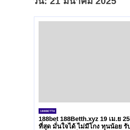
วัน:
21 มีนาคม 2025
188BETTH
188bet 188Betth.xyz 19 เม.ย 25
ที่สุด มั่นใจได้ ไม่มีโกง ทุนน้อ