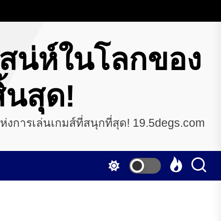
สน่ห์ในโลกของ
ิ้นสุด!
งการเล่นเกมส์ที่สนุกที่สุด! 19.5degs.com