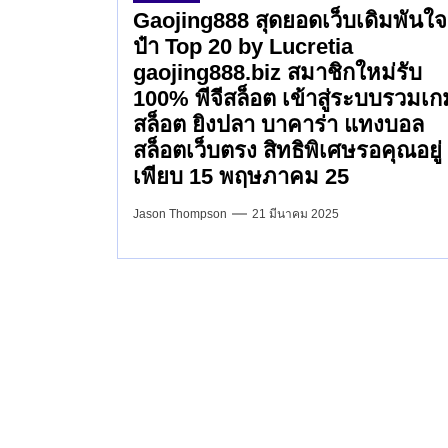
Gaojing888 สุดยอดเว็บเดิมพันใจ
ป๋า Top 20 by Lucretia
gaojing888.biz สมาชิกใหม่รับ
100% พีจีสล็อต เข้าสู่ระบบรวมเก
สล็อต ยิงปลา บาคาร่า แทงบอล
สล็อตเว็บตรง สิทธิพิเศษรอคุณอยู่
เพียบ 15 พฤษภาคม 25
Jason Thompson
21 มีนาคม 2025