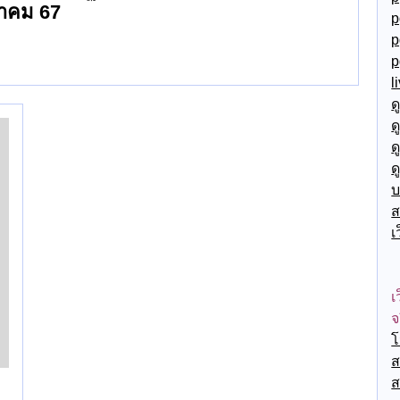
ฎาคม 67
p
p
p
l
ด
ด
ด
ด
บ
ส
เ
เ
จ
โ
ส
ส