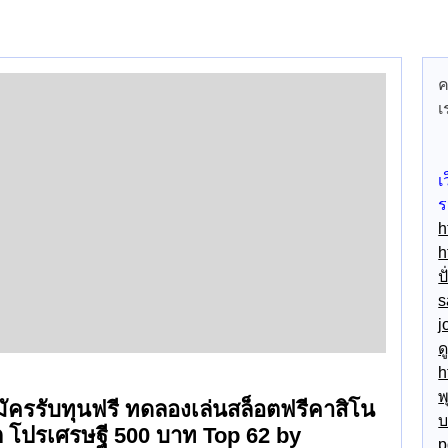
ค
เ
เ
ร
h
h
ป
s
j
ด
h
พ
ัครรับทุนฟรี ทดลองเล่นสล็อตฟรีคาสิโน
บ
 โปรเศรษฐี 500 บาท Top 62 by
p