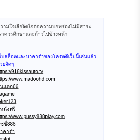
วามใจเสียจิตใจต่อความบกพร่องไม่มีสาระ
ราควรศึกษาและก้าวไปข้างหน้า
ว็บสล็อตและบาคาร่าของโครตดีเว็บนี้เล่นแล้ว
วยจัดๆ
ttps://918kissauto.tv
ttps://www.madoohd.com
ั่นแตก66
agame
oker123
ูหนังฟรี
ttps://www.pussy888play.com
ุซซี่888
าคาร่า
gslot