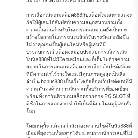
ก็มีโอกาสได้รับรางวัลมากมายก่ายกอง
การเลือกเล่นเกมสล็อต888กับสล็อตไม่เฉพาะแต่จะ
ก่อให้ผู้เล่นได้สัมผัสกับความสนุกสนานรวมทั้ง
ความตื่นเต้นสำหรับในการเล่นเกม แต่ยังเป็นการ
สร้างโอกาสในการชนะแล้วก็รับรางวัลมากยิ่งขึ้น
ไม่ว่าคุณจะเป็นผู้เล่นใหม่หรือผู้เล่นที่มี
ประสบการณ์ สล็อตจะมอบประสบการณ์การเล่น
โบนัส888ที่ไม่มีใครเหมือนและก็เต็มไปด้วยความ
สบาย ในการเล่นเกมสล็อต การเลือกเว็บไซต์สล็อต
ที่มีความน่าไว้วางใจและมีคุณภาพสูงสุดเป็นสิ่ง
จำเป็น bonus888 เป็นเว็บไซต์สล็อตเว็บไซต์ตรงที่มี
ความมั่นคงด้านการเงินรวมทั้งบริการที่ยอดเยี่ยม
พร้อมทั้งการันตีว่าเกมสล็อตจากค่าย PG SLOT ที่
มีชื่อในการแตกง่าย ทำให้เป็นที่นิยมในหมู่ผู้เล่นทั่ว
โลก
โดยเหตุนั้น แม้คุณกำลังมองหาเว็บไซต์โบนัส888ที่
เยี่ยมที่สุดรวมทั้งอยากได้ประสบการณ์การเล่นที่ไม่