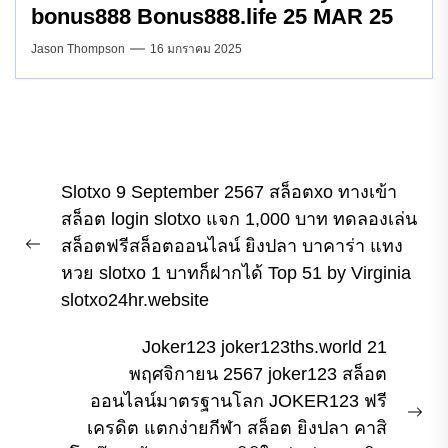
bonus888 Bonus888.life 25 MAR 25
Jason Thompson
16 มกราคม 2025
แนะแนว
Slotxo 9 September 2567 สล็อตxo ทางเข้า
เรื่อง
สล็อต login slotxo แจก 1,000 บาท ทดลองเล่น
สล็อตฟรีสล็อตออนไลน์ ยิงปลา บาคาร่า แทง
Previous
หวย slotxo 1 บาทก็ฝากได้ Top 51 by Virginia
post:
slotxo24hr.website
Joker123 joker123ths.world 21
พฤศจิกายน 2567 joker123 สล็อต
ออนไลน์มาตรฐานโลก JOKER123 ฟรี
Ne
เครดิต แตกง่ายกีฬา สล็อต ยิงปลา คาสิ