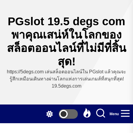
Skip
to
the
PGslot 19.5 degs com
content
พาคุณเสน่ห์ในโลกของ
สล็อตออนไลน์ที่ไม่มีที่สิ้น
สุด!
https://5degs.com เล่นสล็อตออนไลน์ใน PGslot แล้วคุณจะ
รู้สึกเหมือนเดินทางผ่านโลกแห่งการเล่นเกมส์ที่สนุกที่สุด!
19.5degs.com
Menu