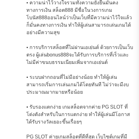
• ความน่าไว้วางใจรวมทั้งความยั่งยืนมั่นคง
ทางการเงิน สล็อต888 มีชื่อในวงการเกม
โบนัส888ออนไลน์ว่าเป็นเว็บที่มีความน่าไว้ใจแล้ว
ก็มั่นคงทางการเงิน ทำให้ผู้เล่นสามารถเล่นเกมได้
อย่างมีความสุข
• การบริการสล็อตที่ไม่ผ่านเอเย่นต์ ด้วยการเป็นเว็บ
ตรง ผู้เล่นbonus888จะได้รับการบริการที่เร็วและ
ไม่มีค่าขนบธรรมเนียมเพิ่มจากเอเย่นต์
• ระบบฝากถอนที่ไม่มีอย่างน้อย ทำให้ผู้เล่น
สามารถเริ่มการเล่นเกมได้โดยทันที ไม่ว่าจะมีงบ
ประมาณมากมายหรือน้อย
• รับรองแตกง่าย เกมสล็อตจากค่าย PG SLOT ที่
โด่งดังสำหรับในการแตกง่าย ทำให้ผู้เล่นมีโอกาส
ได้รับรางวัลเยอะขึ้นเรื่อยๆ
PG SLOT ค่ายเกมสล็อตที่ดีที่สุด เว็บไซต์เกมที่มี