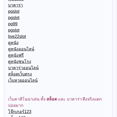
บาคาร่า
pgslot
pgslot
pg99
pgslot
live22slot
ดูหนัง
ดูหนังออนไลน์
ดูหนังฟรี
ดูหนังชนโรง
บาคาร่าออนไลน์
สล็อตเว็บตรง
เว็บหวยออนไลน์
เว็บคาสิโนน่าเล่น ทั้ง
สล็อต
และ
บาคาร่า
ตึงจริงแตก
บ่อยมาก
โจ๊กเกอร์123