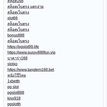
สล็อต168
สล็อตเว็บตรง แตกง่าย
สล็อตเว็บตรง
slot66
สล็อตเว็บตรง
สล็อตเว็บตรง
bonus888
สล็อตเว็บตรง
https://pgslot99.life
https://www.pussy888fun.vip
บาคาร่า168
slotxo
https://www.tangtem168.bet
หนังโป๊ไทย
1xbetth
pg slot
pgslot888
kiss918
pgslotth