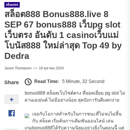
สล็อต888
สล็อต888 Bonus888.live 8
SEP 67 bonus888 เว็บpg slot
เว็บตรง อันดับ 1 casinoเว็บแม่
โบนัส888 ใหม่ล่าสุด Top 49 by
Dedra
Jason Thompson
16 ตุลาคม 2024
Read Time:
5 Minute, 32 Second
Share
bonus888 สล็อตเว็บไซต์ตรง ที่ยอดเยี่ยม pg slot ไม่
ผ่านเอเย่นต์ ไม่มีอย่างน้อย สุดปังการันตีแตกง่าย
เจอกับโอกาสสำหรับในการชนะที่ไม่จบไม่สิ้น
กับ สล็อต เริ่มต้นการเดิมพันออนไลน์ เล่น
เกมbonus888ได้รับความนิยมอย่างยิ่งในตอนนี้ แต่