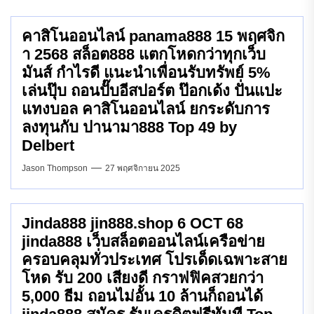
คาสิโนออนไลน์ panama888 15 พฤศจิก
า 2568 สล็อต888 แตกโหดกว่าทุกเว็บ
มันส์ กำไรดี แนะนำเพื่อนรับทรัพย์ 5%
เล่นปุ๊บ ถอนปั๊บอีสปอร์ต ป๊อกเด้ง ปั่นแปะ
แทงบอล คาสิโนออนไลน์ ยกระดับการ
ลงทุนกับ ปานามา888 Top 49 by
Delbert
Jason Thompson
27 พฤศจิกายน 2025
Jinda888 jin888.shop 6 OCT 68
jinda888 เว็บสล็อตออนไลน์เครือข่าย
ครอบคลุมทั่วประเทศ โปรเด็ดเฉพาะสาย
โหด รับ 200 เสียงดี กราฟฟิคสวยกว่า
5,000 ธีม ถอนไม่อั้น 10 ล้านก็ถอนได้