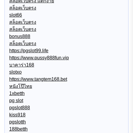
สล็อตเว็บตรง แตกง่าย
สล็อตเว็บตรง
slot66
สล็อตเว็บตรง
สล็อตเว็บตรง
bonus888
สล็อตเว็บตรง
https://pgslot99.life
https://www.pussy888fun.vip
บาคาร่า168
slotxo
https://www.tangtem168.bet
หนังโป๊ไทย
1xbetth
pg slot
pgslot888
kiss918
pgslotth
188betth