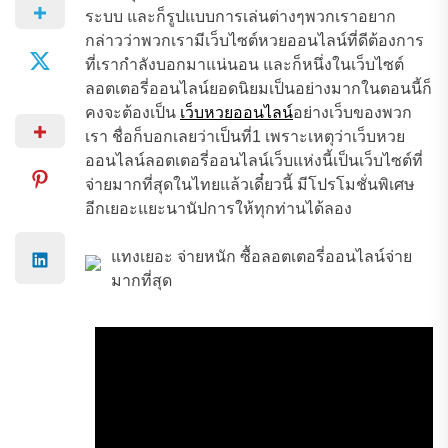
ระบบ และก็รูปแบบการเล่นต่างๆพวกเราอยาก
กล่าวว่าพวกเรามีเว็บไซต์หวยออนไลน์ที่ดีต้องการ
ที่เรากำลังบอกมาแน่นอน และก็หนึ่งในเว็บไซต์
ลอตเตอรี่ออนไลน์ยอดนิยมเป็นอย่างมากในตอนนี้ก็
คงจะต้องเป็น
เว็บหวยออนไลน์
อย่างเว็บของพวก
เรา ชื่อก็บอกเลยว่าเป็นที่1 เพราะเหตุว่าเว็บหวย
ออนไลน์ลอตเตอรี่ออนไลน์เว็บแห่งนี้เป็นเว็บไซต์ที่
จ่ายมากที่สุดในไทยแล้วเดี๋ยวนี้ มีโปรโมชั่นพิเศษ
อีกเยอะแยะนานัปการให้ทุกท่านได้ลอง
แทงเยอะ จ่ายหนัก ซื้อลอตเตอรี่ออนไลน์จ่าย
มากที่สุด