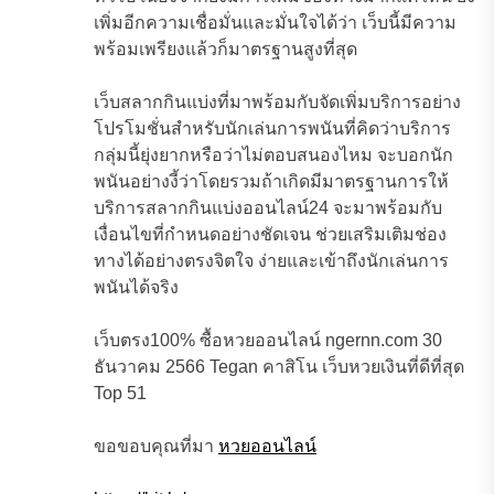
เพิ่มอีกความเชื่อมั่นและมั่นใจได้ว่า เว็บนี้มีความ
พร้อมเพรียงแล้วก็มาตรฐานสูงที่สุด
เว็บสลากกินแบ่งที่มาพร้อมกับจัดเพิ่มบริการอย่าง
โปรโมชั่นสำหรับนักเล่นการพนันที่คิดว่าบริการ
กลุ่มนี้ยุ่งยากหรือว่าไม่ตอบสนองไหม จะบอกนัก
พนันอย่างงี้ว่าโดยรวมถ้าเกิดมีมาตรฐานการให้
บริการสลากกินแบ่งออนไลน์24 จะมาพร้อมกับ
เงื่อนไขที่กำหนดอย่างชัดเจน ช่วยเสริมเติมช่อง
ทางได้อย่างตรงจิตใจ ง่ายและเข้าถึงนักเล่นการ
พนันได้จริง
เว็บตรง100% ซื้อหวยออนไลน์ ngernn.com 30
ธันวาคม 2566 Tegan คาสิโน เว็บหวยเงินที่ดีที่สุด
Top 51
ขอขอบคุณที่มา
หวยออนไลน์