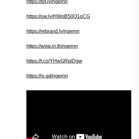
https://bit.ly/ngernn
https://ow.ly/HWoB50Q1oCG
https://rebrand.ly/ngernn
https://wow.in.th/ngernn
https://t.co/YHwGRplDgw
https://is.gd/ngernn