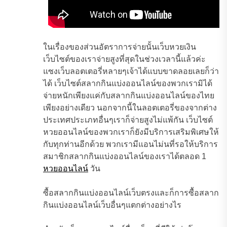
ในเรื่องของส่วนอัตราการจ่ายนั้นเว็บหวยเงิน
เว็บไซต์ของเราจ่ายสูงที่สุดในช่วงเวลานี้แล้วค่ะ
แซงเว็บลอตเตอรี่หลายๆเจ้าได้แบบขาดลอยเลยก็ว่า
ได้ เว็บไซต์สลากกินแบ่งออนไลน์ของพวกเรามิได้
จ่ายหนักเพียงแค่กับสลากกินแบ่งออนไลน์ของไทย
เพียงอย่างเดียว นอกจากนี้ในลอตเตอรี่ของจากต่าง
ประเทศประเภทอื่นๆเราก็จ่ายสูงไม่แพ้กัน เว็บไซต์
หวยออนไลน์ของพวกเราก็ยังมีบริการเสริมพิเศษให้
กับทุกท่านอีกด้วย พวกเรามีแอนไม่นที่รอให้บริการ
สมาชิกสลากกินแบ่งออนไลน์ของเราได้ตลอด 1
หวยออนไลน์
วัน
ซื้อสลากกินแบ่งออนไลน์เว็บตรงและก็การซื้อสลาก
กินแบ่งออนไลน์เว็บอื่นๆแตกต่างอย่างไร