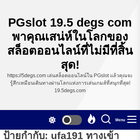
Skip
to
the
PGslot 19.5 degs com
content
พาคุณเสน่ห์ในโลกของ
สล็อตออนไลน์ที่ไม่มีที่สิ้น
สุด!
https://5degs.com เล่นสล็อตออนไลน์ใน PGslot แล้วคุณจะ
รู้สึกเหมือนเดินทางผ่านโลกแห่งการเล่นเกมส์ที่สนุกที่สุด!
19.5degs.com
Menu
ป้ายกำกับ:
ufa191 ทางเข้า