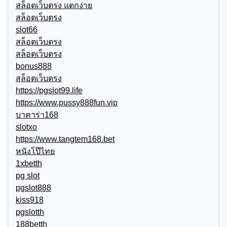
สล็อตเว็บตรง แตกง่าย
สล็อตเว็บตรง
slot66
สล็อตเว็บตรง
สล็อตเว็บตรง
bonus888
สล็อตเว็บตรง
https://pgslot99.life
https://www.pussy888fun.vip
บาคาร่า168
slotxo
https://www.tangtem168.bet
หนังโป๊ไทย
1xbetth
pg slot
pgslot888
kiss918
pgslotth
188betth