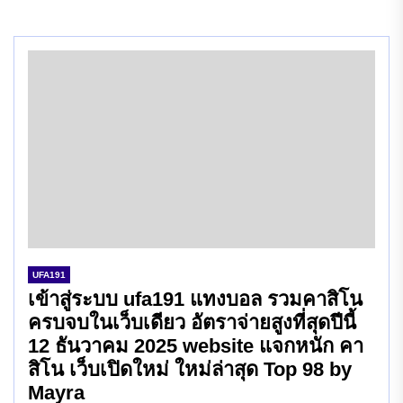
UFA191
เข้าสู่ระบบ ufa191 แทงบอล รวมคาสิโน
ครบจบในเว็บเดียว อัตราจ่ายสูงที่สุดปีนี้
12 ธันวาคม 2025 website แจกหนัก คา
สิโน เว็บเปิดใหม่ ใหม่ล่าสุด Top 98 by
Mayra