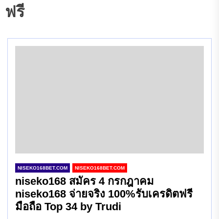
ฟรี
NISEKO168BET.COM
NISEKO168BET.COM
niseko168 สมัคร 4 กรกฎาคม
niseko168 จ่ายจริง 100%รับเครดิตฟรี
มือถือ Top 34 by Trudi