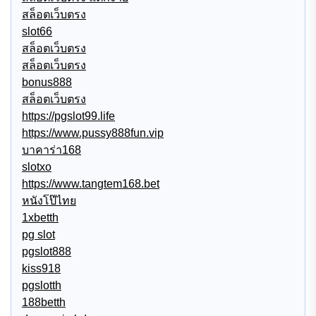
สล็อตเว็บตรง
slot66
สล็อตเว็บตรง
สล็อตเว็บตรง
bonus888
สล็อตเว็บตรง
https://pgslot99.life
https://www.pussy888fun.vip
บาคาร่า168
slotxo
https://www.tangtem168.bet
หนังโป๊ไทย
1xbetth
pg slot
pgslot888
kiss918
pgslotth
188betth