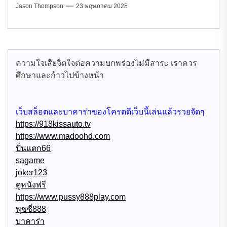
Jason Thompson
23 พฤษภาคม 2025
ความใจเสียจิตใจต่อความบกพร่องไม่มีสาระ เราควร
ศึกษาและก้าวไปข้างหน้า
เว็บสล็อตและบาคาร่าของโครตดีเว็บนี้เล่นแล้วรวยจัดๆ
https://918kissauto.tv
https://www.madoohd.com
ปั่นแตก66
sagame
joker123
ดูหนังฟรี
https://www.pussy888play.com
พุซซี่888
บาคาร่า