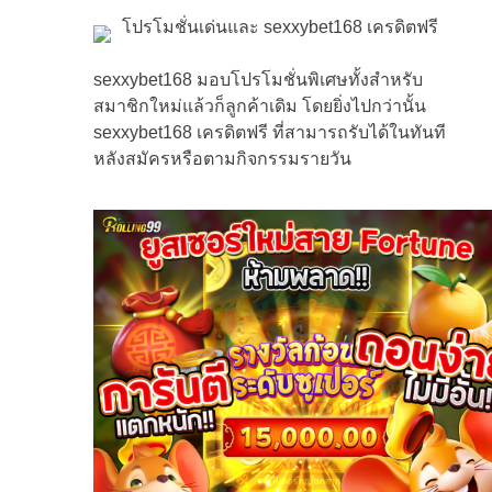
โปรโมชั่นเด่นและ sexxybet168 เครดิตฟรี
sexxybet168 มอบโปรโมชั่นพิเศษทั้งสำหรับ
สมาชิกใหม่แล้วก็ลูกค้าเดิม โดยยิ่งไปกว่านั้น
sexxybet168 เครดิตฟรี ที่สามารถรับได้ในทันที
หลังสมัครหรือตามกิจกรรมรายวัน