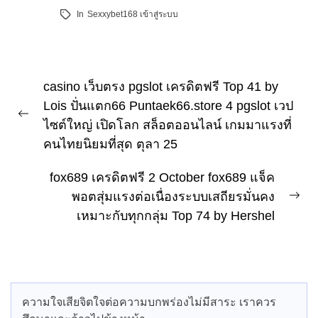
In
Sexxybet168 เข้าสู่ระบบ
แนะแนว
casino เว็บตรง pgslot เครดิตฟรี Top 41 by
เรื่อง
Lois ปั่นแตก66 Puntaek66.store 4 pgslot เวป
Previous
ไซต์ใหญ่ เปิดโลก สล็อตออนไลน์ เกมมาแรงที่
post:
คนไทยนิยมที่สุด ตุลา 25
fox689 เครดิตฟรี 2 October fox689 แจ็ค
พอตสุ่มแรงต่อเนื่องระบบเสถียรมั่นคง
Ne
เหมาะกับทุกกลุ่ม Top 74 by Hershel
pos
ความใจเสียจิตใจต่อความบกพร่องไม่มีสาระ เราควร