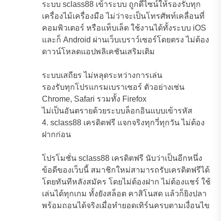
ระบบ sclass88 เข้าระบบ ถูกดีไซน์ให้รองรับทุก
เครื่องไม้เครื่องมือ ไม่ว่าจะเป็นโทรศัพท์เคลื่อนที่
คอมพิวเตอร์ หรือแท็บเล็ต ใช้งานได้ทั้งระบบ iOS
และก็ Android ผ่านเว็บเบราว์เซอร์โดยตรง ไม่ต้อง
ดาวน์โหลดแอปพลิเคชันเสริมเติม
ระบบเสถียร ไม่หลุดระหว่างการเล่น
รองรับทุกโปรแกรมเบราเซอร์ ตัวอย่างเช่น
Chrome, Safari รวมทั้ง Firefox
ไม่เป็นอันตรายด้วยระบบล็อกอินแบบเข้ารหัส
4. sclass88 เครดิตฟรี แจกจริงทุกวี่ทุกวัน ไม่ต้อง
ฝากก่อน
โปรโมชั่น sclass88 เครดิตฟรี นับว่าเป็นอีกหนึ่ง
ข้อดีของเว็บนี้ สมาชิกใหม่สามารถรับเครดิตฟรีได้
โดยทันทีหลังสมัคร โดยไม่ต้องฝาก ไม่ต้องแชร์ ใช้
เล่นได้ทุกเกม ทั้งยังสล็อต คาสิโนสด แล้วก็ยิงปลา
พร้อมถอนได้จริงเมื่อทำยอดเทิร์นครบตามเงื่อนไข