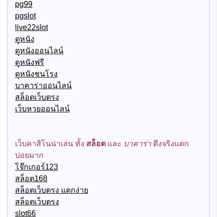
pg99
pgslot
live22slot
ดูหนัง
ดูหนังออนไลน์
ดูหนังฟรี
ดูหนังชนโรง
บาคาร่าออนไลน์
สล็อตเว็บตรง
เว็บหวยออนไลน์
เว็บคาสิโนน่าเล่น ทั้ง
สล็อต
และ
บาคาร่า
ตึงจริงแตก
บ่อยมาก
โจ๊กเกอร์123
สล็อต168
สล็อตเว็บตรง แตกง่าย
สล็อตเว็บตรง
slot66