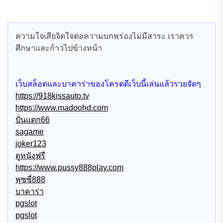
ความใจเสียจิตใจต่อความบกพร่องไม่มีสาระ เราควร
ศึกษาและก้าวไปข้างหน้า
เว็บสล็อตและบาคาร่าของโครตดีเว็บนี้เล่นแล้วรวยจัดๆ
https://918kissauto.tv
https://www.madoohd.com
ปั่นแตก66
sagame
joker123
ดูหนังฟรี
https://www.pussy888play.com
พุซซี่888
บาคาร่า
pgslot
pgslot