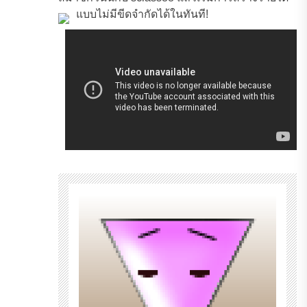
แบบไม่มีขีดจำกัดได้ในทันที!