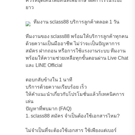
ควรหยุดเล่นโดยทันทีเพื่อรักษาผลกำไรในระยะ
ยาว
ทีมงาน sclass88 บริการลูกค้าตลอด 1 วัน
ทีมงานของ sclass88 พร้อมให้บริการลูกค้าทุกคน
ด้วยความเป็นมืออาชีพ ไม่ว่าจะเป็นปัญหาการ
สมัคร ฝากถอน หรือการใช้แรงงานระบบ ทีมงาน
พร้อมให้ความช่วยเหลือทุกขั้นตอนผ่าน Live Chat
และ LINE Official
ตอบกลับข้างใน 1 นาที
บริการด้วยความเรียบร้อย เร็ว
ให้คำแนะนำเกี่ยวกับโปรโมชั่นแล้วก็เทคนิคการ
เล่น
ปัญหาที่พบมาก (FAQ)
1. sclass88 สมัคร จำเป็นต้องใช้เอกสารไหม?
ไม่จำเป็นที่จะต้องใช้เอกสาร ใช้เพียงแต่เบอร์