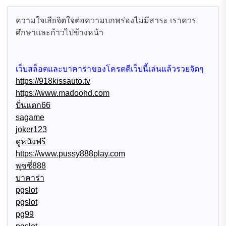
ความใจเสียจิตใจต่อความบกพร่องไม่มีสาระ เราควร
ศึกษาและก้าวไปข้างหน้า
เว็บสล็อตและบาคาร่าของโครตดีเว็บนี้เล่นแล้วรวยจัดๆ
https://918kissauto.tv
https://www.madoohd.com
ปั่นแตก66
sagame
joker123
ดูหนังฟรี
https://www.pussy888play.com
พุซซี่888
บาคาร่า
pgslot
pgslot
pg99