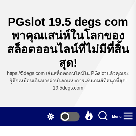
Skip
to
the
PGslot 19.5 degs com
content
พาคุณเสน่ห์ในโลกของ
สล็อตออนไลน์ที่ไม่มีที่สิ้น
สุด!
https://5degs.com เล่นสล็อตออนไลน์ใน PGslot แล้วคุณจะ
รู้สึกเหมือนเดินทางผ่านโลกแห่งการเล่นเกมส์ที่สนุกที่สุด!
19.5degs.com
Menu