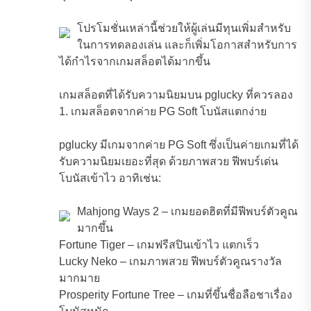
โปรโมชั่นเหล่านี้ช่วยให้ผู้เล่นมีทุนเพิ่มสำหรับ
ในการทดลองเล่น และก็เพิ่มโอกาสสำหรับการ
ได้กำไรจากเกมสล็อตได้มากขึ้น
เกมสล็อตที่ได้รับความนิยมบน pglucky ที่ควรลอง
1. เกมสล็อตจากค่าย PG Soft โบนัสแตกง่าย
pglucky มีเกมจากค่าย PG Soft ซึ่งเป็นค่ายเกมที่ได้
รับความนิยมเยอะที่สุด ด้วยภาพสวย ฟีพบร์เด่น
โบนัสเข้าไว อาทิเช่น:
Mahjong Ways 2 – เกมยอดฮิตที่มีฟีพบร์ตัวคูณ
มากขึ้น
Fortune Tiger – เกมฟรีสปินเข้าไว แตกเร็ว
Lucky Neko – เกมภาพสวย ฟีพบร์ตัวคูณรางวัล
มากมาย
Prosperity Fortune Tree – เกมที่ขึ้นชื่อลือชาเรื่อง