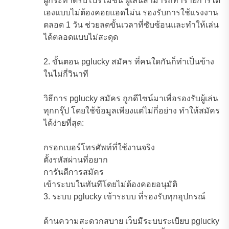
ผู้กระทำดรับโปรโมชั่น ผู้เล่นสามารถทำรายการได้
เองแบบไม่ต้องคอยแอดไม่น รองรับการใช้แรงงาน
ตลอด 1 วัน ช่วยลดขั้นเวลาที่ซับซ้อนและทำให้เล่น
ได้ตลอดแบบไม่สะดุด
2. ขั้นตอน pglucky สมัคร ที่คนใดกันก็ทำเป็นข้าง
ในไม่กี่วินาที
วิธีการ pglucky สมัคร ถูกดีไซน์มาเพื่อรองรับผู้เล่น
ทุกกรุ๊ป โดยใช้ข้อมูลเพียงแต่ไม่กี่อย่าง ทำให้สมัคร
ได้ง่ายที่สุด:
กรอกเบอร์โทรศัพท์ที่ใช้งานจริง
ตั้งรหัสผ่านที่อยาก
การันตีการสมัคร
เข้าระบบในทันทีโดยไม่ต้องคอยอนุมัติ
3. ระบบ pglucky เข้าระบบ ที่รองรับทุกอุปกรณ์
ด้านความสะดวกสบาย เว็บมีระบบระเบียบ pglucky