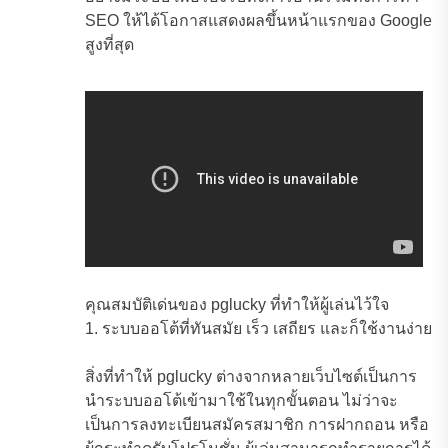
SEO ให้ได้โอกาสแสดงผลขึ้นหน้าแรกของ Google
สูงที่สุด
คุณสมบัติเด่นของ pglucky ที่ทำให้ผู้เล่นไว้ใจ
1. ระบบออโต้ที่ทันสมัย เร็ว เสถียร และก็ใช้งานง่าย
สิ่งที่ทำให้ pglucky ต่างจากหลายเว็บไซต์เป็นการ
นำระบบออโต้เข้ามาใช้ในทุกขั้นตอน ไม่ว่าจะ
เป็นการลงทะเบียนสมัครสมาชิก การฝากถอน หรือ