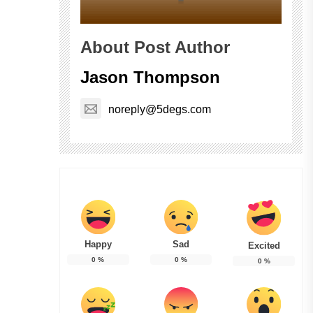
About Post Author
Jason Thompson
noreply@5degs.com
Happy
Sad
Excited
0
%
0
%
0
%