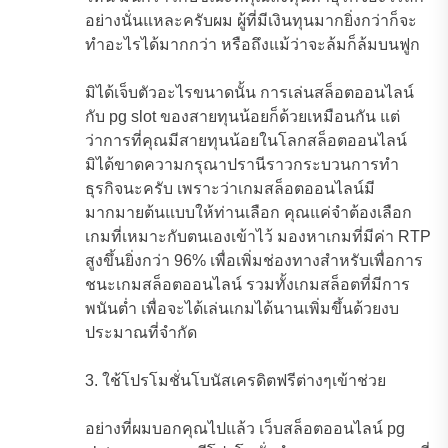
อย่างนั่นแหละครับผม ผู้ที่มีเงินทุนมากยิ่งกว่าก็จะ
ทำอะไรได้มากกว่า หรือถึงแม้ว่าจะล้มก็ล้มบนฟูก
มิได้เจ็บตัวอะไรขนาดนั้น การเล่นสล็อตออนไลน์
กับ pg slot ของสายทุนน้อยก็ด้วยเหมือนกัน แต่
ว่าการที่คุณมีสายทุนน้อยในโลกสล็อตออนไลน์
มิได้ขาดความกรุณาปรานีราวกระบวนการทำ
ธุรกิจนะครับ เพราะว่าเกมสล็อตออนไลน์มี
มากมายต้นแบบให้ท่านเลือก คุณแค่จำต้องเลือก
เกมที่เหมาะกับตนเองเข้าไว้ มองหาเกมที่มีค่า RTP
สูงขึ้นยิ่งกว่า 96% เพื่อเพิ่มช่องทางสำหรับเพื่อการ
ชนะเกมสล็อตออนไลน์ รวมทั้งเกมสล็อตที่มีการ
พนันต่ำ เพื่อจะได้เล่นเกมได้นานเพิ่มขึ้นด้วยงบ
ประมาณที่จำกัด
3. ใช้โปรโมชั่นโบนัสเครดิตฟรีต่างๆเข้าช่วย
อย่างที่ผมบอกคุณไปแล้ว เว็บสล็อตออนไลน์ pg