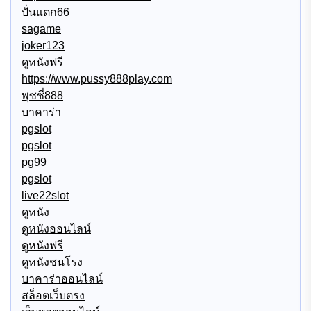
ปั่นแตก66
sagame
joker123
ดูหนังฟรี
https://www.pussy888play.com
พุซซี่888
บาคาร่า
pgslot
pgslot
pg99
pgslot
live22slot
ดูหนัง
ดูหนังออนไลน์
ดูหนังฟรี
ดูหนังชนโรง
บาคาร่าออนไลน์
สล็อตเว็บตรง