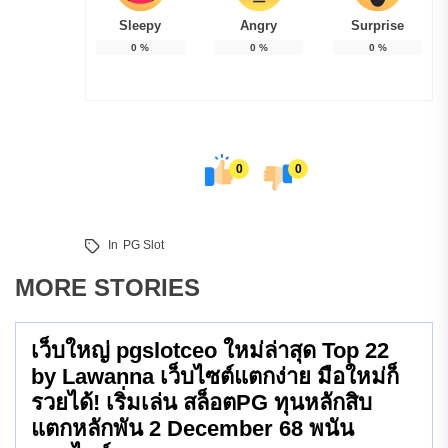
Sleepy
Angry
Surprise
0
%
0
%
0
%
0
0
In
PG Slot
MORE STORIES
เว็บใหญ่ pgslotceo ใหม่ล่าสุด Top 22
by Lawanna เว็บไซต์แตกง่าย มือใหม่ก็
รวยได้! เริ่มเล่น สล็อตPG ทุนหลักสิบ
แตกหลักพัน 2 December 68 พนัน