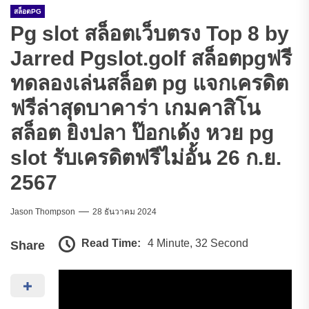
สล็อตPG
Pg slot สล็อตเว็บตรง Top 8 by
Jarred Pgslot.golf สล็อตpgฟรี
ทดลองเล่นสล็อต pg แจกเครดิต
ฟรีล่าสุดบาคาร่า เกมคาสิโน
สล็อต ยิงปลา ป๊อกเด้ง หวย pg
slot รับเครดิตฟรีไม่อั้น 26 ก.ย.
2567
Jason Thompson
28 ธันวาคม 2024
Read Time:
4 Minute, 32 Second
Share