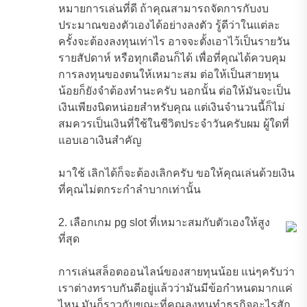
หมายการเล่นที่ดี ถ้าคุณสามารถจัดการกับงบ
ประมาณของตัวเองได้อย่างลงตัว รู้ดีว่าในแต่ละ
ครั้งจะต้องลงทุนเท่าไร อาจจะตั้งเอาไว้เป็นรายวัน
รายสัปดาห์ หรือทุกเดือนก็ได้ เพื่อที่คุณได้ควบคุม
การลงทุนของตนให้เหมาะสม ต่อให้เป็นสายทุน
น้อยก็ยังจำต้องทำนะครับ นอกนั้น ต่อให้มันจะเป็น
เงินเพียงนิดหน่อยสำหรับคุณ แต่เงินจำนวนนี้ก็ไม่
สมควรเป็นเงินที่ใช้ในชีวิตประจำวันครับผม ผู้ใดที่
แอบเอาเงินสำคัญ
มาใช้ เลิกได้ก็จะต้องเลิกครับ ขอให้คุณเล่นด้วยเงิน
ที่คุณไม่ตกระกำลำบากเท่านั้น
2. เลือกเกม pg slot ที่เหมาะสมกับตัวเองให้สูง
ที่สุด
การเล่นสล็อตออนไลน์ของสายทุนน้อย แน่ๆครับว่า
เราต่างทราบกันดีอยู่แล้วว่ามันมีข้อกำหนดมากแค่
ไหน มันก็ราวกับขณะที่คุณลงทุนทำธุรกิจอะไรสัก