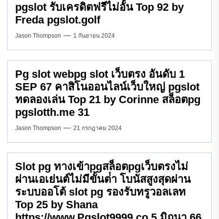
pgslot รับเครดิตฟรีไม่อั้น Top 92 by
Freda pgslot.golf
Jason Thompson
1 กันยายน 2024
Pg slot webpg slot เว็บตรง อันดับ 1
SEP 67 คาสิโนออนไลน์เว็บใหญ่ pgslot
ทดลองเล่น Top 21 by Corinne สล็อตpg
pgslotth.me 31
Jason Thompson
21 กรกฎาคม 2024
Slot pg ทางเข้าpgสล็อตpgเว็บตรงไม่
ผ่านเอเย่นต์ไม่มีขั้นต่ํา โบนัสสูงสุดผ่าน
ระบบออโต้ slot pg รองรับทรูวอลเลท
Top 25 by Shana
https://www.Pgslot9999.co 5 มิถุนา 66