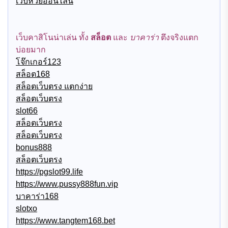
เว็บหวยออนไลน์
เว็บคาสิโนน่าเล่น ทั้ง
สล็อต
และ
บาคาร่า
ตึงจริงแตก
บ่อยมาก
โจ๊กเกอร์123
สล็อต168
สล็อตเว็บตรง แตกง่าย
สล็อตเว็บตรง
slot66
สล็อตเว็บตรง
สล็อตเว็บตรง
bonus888
สล็อตเว็บตรง
https://pgslot99.life
https://www.pussy888fun.vip
บาคาร่า168
slotxo
https://www.tangtem168.bet