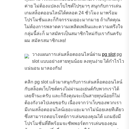
ค่าย ไม่ต้องแปลงเว็บไซต์ไปๆมาๆ สนุกกับการเล่น
เกมสล็อตออนไลน์ได้ตลอด 24 ชั่วโมง มาพร้อม
โปรโมชั่นและก็กิจกรรมเยอะมากมาย ถ้าเกิดคุณ
ไม่ต้องการพลาดความเพลิดเพลินและความตรึงใจ
กลุ่มนี้ล่ะก็ มาสมัครเป็นสมาชิกใหม่กับเรากันครับ
ผม สมัครสมาชิกเลย!
วางแผนการเล่นสล็อตออนไลน์ผ่าน
pg slot
pg
slot แบบอย่างสายทุนน้อย ลงทุนง่าย ได้กำไรไว
แน่นอน มาลองกัน!
คลิก pg slot แล้วมาสนุกกับการเล่นสล็อตออนไลน์
กับสล็อตเว็บไซต์ตรงไม่ผ่านเอเย่นต์กับพวกเราได้
เลยจ๊านะครับ และก็ถึงคุณจะเป็นสายทุนน้อยก็ไม่
ต้องกังวลไปเลยขอรับ เนื่องจากว่าเว็บของพวกเรา
มีเกมสล็อตออนไลน์เยอะแยะมากไม่น้อยเลยทีเดียว
ซึ่งสามารถตอบโจทย์การเล่นของคุณได้ แถมยังมี
โปรโมชั่นที่ดีพร้อมจะซัพพอร์ตการเล่นของคุณ