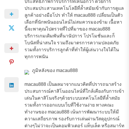
ประสิทธิภาพการบริการที่เหนือกว่า ด้วยการ
ประสมประสานเทคโนโลยีที่ล้ำสมัยเข้ากับการดูแล
ลูกค้าอย่างมือโปร ทำให้ macau888 เปลี่ยนเป็นตัว
เลือกที่นักพนันออนไลน์ไม่สมควรมองข้าม เนื้อหา
นี้จะพาคุณไปตรวจที่ไปที่มาของ macau888
บริการเกมเดิมพันที่นานัปการ โปรโมชั่นและก็
โบนัสที่น่าสนใจ รวมถึงมาตรการความปลอดภัย
รวมทั้งการบริการลูกค้าที่ทำให้ผู้เล่นวางใจได้ใน
ทุกการพนัน
ภูมิหลังของ macau888
macau888 เป็นผลมาจากแนวคิดที่ปรารถนาสร้าง
ประสบการณ์คาสิโนออนไลน์ที่ใกล้เคียงกับการเข้า
เล่นในคาสิโนจริงๆด้วยระบบเทคโนโลยีที่ล้ำสมัย
รวมทั้งการออกแบบเว็บที่ใช้งานง่าย ทางคณะ
ทำงานของ macau888 เน้นการพัฒนาระบบให้มี
ความเสถียรภาพ รองรับการเล่นผ่านวัสดุอุปกรณ์
ต่างๆไม่ว่าจะเป็นคอมพิวเตอร์ แท็บเล็ต หรือสมาร์ท