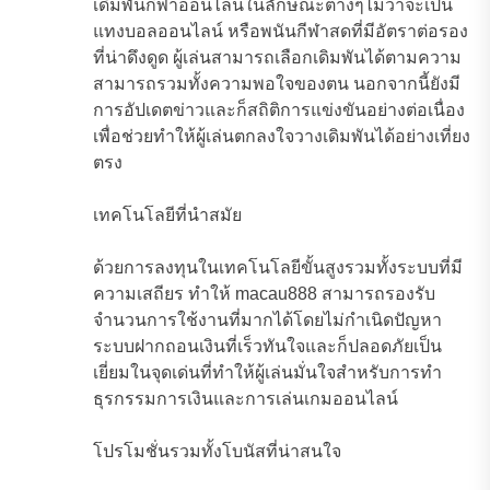
เดิมพันกีฬาออนไลน์ในลักษณะต่างๆไม่ว่าจะเป็น
แทงบอลออนไลน์ หรือพนันกีฬาสดที่มีอัตราต่อรอง
ที่น่าดึงดูด ผู้เล่นสามารถเลือกเดิมพันได้ตามความ
สามารถรวมทั้งความพอใจของตน นอกจากนี้ยังมี
การอัปเดตข่าวและก็สถิติการแข่งขันอย่างต่อเนื่อง
เพื่อช่วยทำให้ผู้เล่นตกลงใจวางเดิมพันได้อย่างเที่ยง
ตรง
เทคโนโลยีที่นำสมัย
ด้วยการลงทุนในเทคโนโลยีขั้นสูงรวมทั้งระบบที่มี
ความเสถียร ทำให้ macau888 สามารถรองรับ
จำนวนการใช้งานที่มากได้โดยไม่กำเนิดปัญหา
ระบบฝากถอนเงินที่เร็วทันใจและก็ปลอดภัยเป็น
เยี่ยมในจุดเด่นที่ทำให้ผู้เล่นมั่นใจสำหรับการทำ
ธุรกรรมการเงินและการเล่นเกมออนไลน์
โปรโมชั่นรวมทั้งโบนัสที่น่าสนใจ