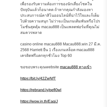
เพื่อรองรับความต้องการของนักเสี่ยงโชคใน
ปัจจุบันแล้วก็อนาคต ถ้าหากคุณกำลังมองหา
ประสบการณ์คาสิโนออนไลน์ที่น่าไว้ใจและก็เต็ม
ไปด้วยความสนุก ไม่ว่าจะเป็นเกมเดิมพันหรือโปร
โมชั่นสุดคุ้ม macau888 เป็นแพลตฟอร์มที่คุณไม่
สมควรพลาด
casino online macau888 Macau888.win 27 มี.ค.
2568 Harriett ยืน 1 เรื่องเกมสล็อต macau888
เครดิตฟรีแตกทุกชั่วโมง Top 60
ขอขอบพระคุณwebsite
macau888 ทางเข้า
https://bit.ly/42ZwNfT
https://rebrand.ly/pefl0wl
https://wow.in.th/EaqiJ