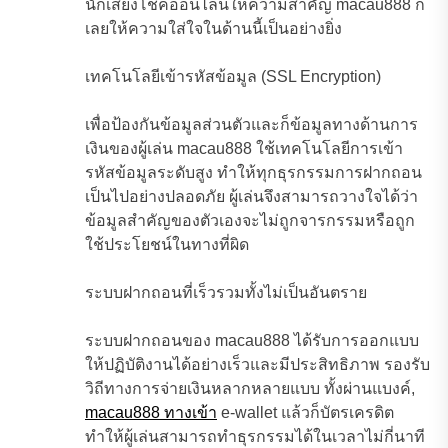
นักเสี่ยงโชคออนไลน์ให้ความสำคัญ macau888 ก็
เลยให้ความใส่ใจในด้านนี้เป็นอย่างยิ่ง
เทคโนโลยีเข้ารหัสข้อมูล (SSL Encryption)
เพื่อป้องกันข้อมูลส่วนตัวและก็ข้อมูลทางด้านการ
เงินของผู้เล่น macau888 ใช้เทคโนโลยีการเข้า
รหัสข้อมูลระดับสูง ทำให้ทุกธุรกรรมการฝากถอน
เป็นไปอย่างปลอดภัย ผู้เล่นจึงสามารถวางใจได้ว่า
ข้อมูลสำคัญของตัวเองจะไม่ถูกจารกรรมหรือถูก
ใช้ประโยชน์ในทางที่ผิด
ระบบฝากถอนที่เร็วรวมทั้งไม่เป็นอันตราย
ระบบฝากถอนของ macau888 ได้รับการออกแบบ
ให้ปฏิบัติงานได้อย่างเร็วและมีประสิทธิภาพ รองรับ
วิถีทางการจ่ายเงินหลากหลายแบบ ทั้งผ่านแบงค์,
macau888 ทางเข้า
e-wallet แล้วก็บัตรเครดิต
ทำให้ผู้เล่นสามารถทำธุรกรรมได้ในเวลาไม่กี่นาที