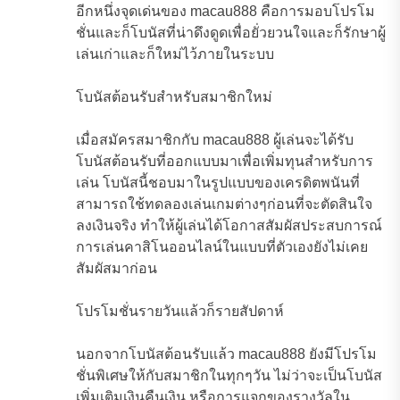
อีกหนึ่งจุดเด่นของ macau888 คือการมอบโปรโม
ชั่นและก็โบนัสที่น่าดึงดูดเพื่อยั่วยวนใจและก็รักษาผู้
เล่นเก่าและก็ใหม่ไว้ภายในระบบ
โบนัสต้อนรับสำหรับสมาชิกใหม่
เมื่อสมัครสมาชิกกับ macau888 ผู้เล่นจะได้รับ
โบนัสต้อนรับที่ออกแบบมาเพื่อเพิ่มทุนสำหรับการ
เล่น โบนัสนี้ชอบมาในรูปแบบของเครดิตพนันที่
สามารถใช้ทดลองเล่นเกมต่างๆก่อนที่จะตัดสินใจ
ลงเงินจริง ทำให้ผู้เล่นได้โอกาสสัมผัสประสบการณ์
การเล่นคาสิโนออนไลน์ในแบบที่ตัวเองยังไม่เคย
สัมผัสมาก่อน
โปรโมชั่นรายวันแล้วก็รายสัปดาห์
นอกจากโบนัสต้อนรับแล้ว macau888 ยังมีโปรโม
ชั่นพิเศษให้กับสมาชิกในทุกๆวัน ไม่ว่าจะเป็นโบนัส
เพิ่มเติมเงินคืนเงิน หรือการแจกของรางวัลใน