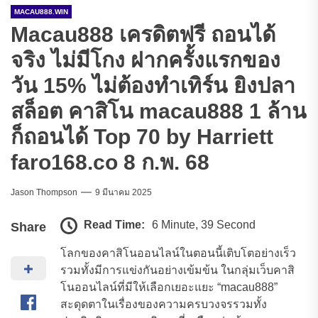
MACAU888.WIN
Macau888 เครดิตฟรี ถอนได้
จริง ไม่มีโกง ฝากครั้งแรกของ
วัน 15% ไม่ต้องทำเทิร์น ยิงปลา
สล็อต คาสิโน macau888 1 ล้าน
ก็ถอนได้ Top 70 by Harriett
faro168.co 8 ก.พ. 68
Jason Thompson
9 มีนาคม 2025
Read Time:
6 Minute, 39 Second
Share
โลกของคาสิโนออนไลน์ในตอนนี้เติบโตอย่างเร็ว
รวมทั้งมีการแข่งกันอย่างเข้มข้น ในกลุ่มเว็บคาสิ
โนออนไลน์ที่มีให้เลือกเยอะแยะ “macau888”
สะดุดตาในเรื่องของความครบวงจรรวมทั้ง