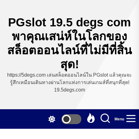
Skip
to
the
PGslot 19.5 degs com
content
พาคุณเสน่ห์ในโลกของ
สล็อตออนไลน์ที่ไม่มีที่สิ้น
สุด!
https://5degs.com เล่นสล็อตออนไลน์ใน PGslot แล้วคุณจะ
รู้สึกเหมือนเดินทางผ่านโลกแห่งการเล่นเกมส์ที่สนุกที่สุด!
19.5degs.com
Menu