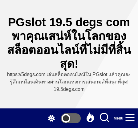
Skip
to
the
PGslot 19.5 degs com
content
พาคุณเสน่ห์ในโลกของ
สล็อตออนไลน์ที่ไม่มีที่สิ้น
สุด!
https://5degs.com เล่นสล็อตออนไลน์ใน PGslot แล้วคุณจะ
รู้สึกเหมือนเดินทางผ่านโลกแห่งการเล่นเกมส์ที่สนุกที่สุด!
19.5degs.com
Menu