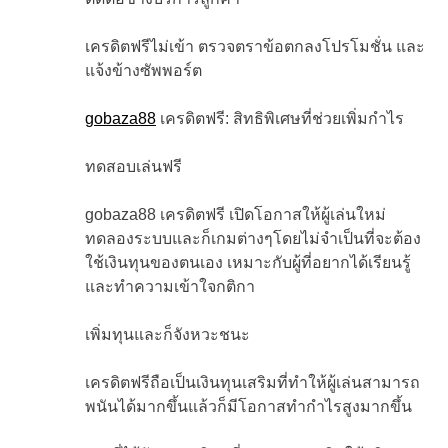
เครดิตฟรีไม่เข้า ตรวจตราข้อตกลงโปรโมชั่น และ
แจ้งข้างซัพพอร์ต
gobaza88
เครดิตฟรี: สิทธิพิเศษที่ช่วยเพิ่มกำไร
ทดสอบเล่นฟรี
gobaza88 เครดิตฟรี เปิดโอกาสให้ผู้เล่นใหม่
ทดลองระบบและก็เกมต่างๆโดยไม่จำเป็นที่จะต้อง
ใช้เงินทุนของตนเอง เหมาะกับผู้ที่อยากได้เรียนรู้
และทำความเข้าใจกติกา
เพิ่มทุนและก็จังหวะชนะ
เครดิตฟรีถือเป็นเงินทุนเสริมที่ทำให้ผู้เล่นสามารถ
พนันได้มากขึ้นแล้วก็มีโอกาสทำกำไรสูงมากขึ้น