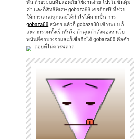
พัน ด้วยระบบที่ปลอดภัย ใช้งานง่าย โปรโมชั่นคุ้ม
ค่า และก็สิทธิพิเศษ gobaza88 เครดิตฟรี ที่ช่วย
ให้การเล่นสนุกและได้กำไรได้มากขึ้น การ
gobaza88
สมัคร แล้วก็ gobaza88 เข้าระบบ ก็
สะดวกรวมทั้งเร็วทันใจ ถ้าคุณกำลังมองหาเว็บ
พนันที่ครบวงจรและก็เชื่อถือได้ gobaza88 คือคำ
ตอบที่ไม่ควรพลาด