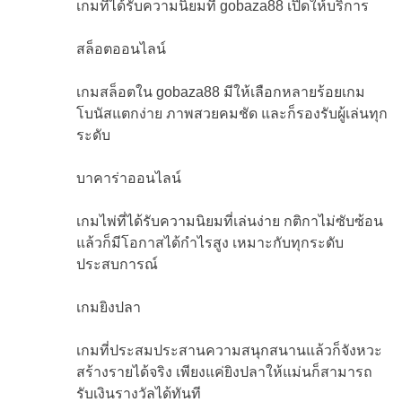
เกมที่ได้รับความนิยมที่ gobaza88 เปิดให้บริการ
สล็อตออนไลน์
เกมสล็อตใน gobaza88 มีให้เลือกหลายร้อยเกม
โบนัสแตกง่าย ภาพสวยคมชัด และก็รองรับผู้เล่นทุก
ระดับ
บาคาร่าออนไลน์
เกมไพ่ที่ได้รับความนิยมที่เล่นง่าย กติกาไม่ซับซ้อน
แล้วก็มีโอกาสได้กำไรสูง เหมาะกับทุกระดับ
ประสบการณ์
เกมยิงปลา
เกมที่ประสมประสานความสนุกสนานแล้วก็จังหวะ
สร้างรายได้จริง เพียงแค่ยิงปลาให้แม่นก็สามารถ
รับเงินรางวัลได้ทันที