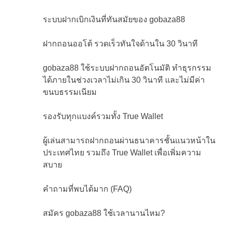
ระบบฝากเบิกเงินที่ทันสมัยของ gobaza88
ฝากถอนออโต้ รวดเร็วทันใจด้านใน 30 วินาที
gobaza88 ใช้ระบบฝากถอนอัตโนมัติ ทำธุรกรรม
ได้ภายในช่วงเวลาไม่เกิน 30 วินาที และไม่มีค่า
ขนบธรรมเนียม
รองรับทุกแบงค์รวมทั้ง True Wallet
ผู้เล่นสามารถฝากถอนผ่านธนาคารชั้นแนวหน้าใน
ประเทศไทย รวมถึง True Wallet เพื่อเพิ่มความ
สบาย
คำถามที่พบได้มาก (FAQ)
สมัคร gobaza88 ใช้เวลานานไหม?