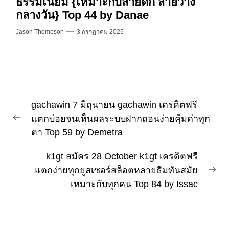
ธรรมเนียม {เหมาะกับสายดึก สายว่าง
กลางวัน} Top 44 by Danae
Jason Thompson
3 กรกฎาคม 2025
แนะแนว
gachawin 7 มิถุนายน gachawin เครดิตฟรี
เรื่อง
แตกบ่อยจนเห็นผลระบบฝากถอนง่ายคุ้มค่าทุก
Previous
ตา Top 59 by Demetra
post:
k1gt สมัคร 28 October k1gt เครดิตฟรี
แตกง่ายทุกยูสเซอร์สล็อตหลายธีมทันสมัย
Ne
เหมาะกับทุกคน Top 84 by Issac
pos