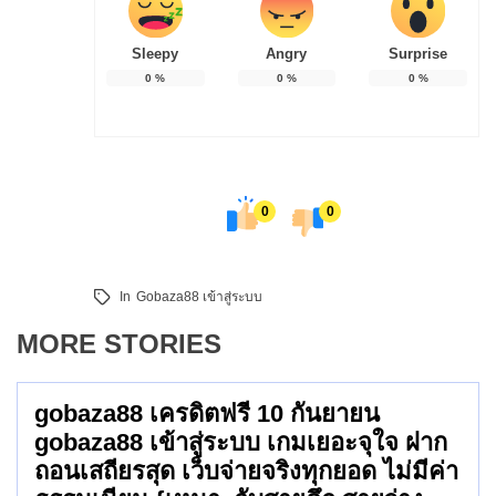
Sleepy
Angry
Surprise
0
%
0
%
0
%
0
0
In
Gobaza88 เข้าสู่ระบบ
MORE STORIES
gobaza88 เครดิตฟรี 10 กันยายน
gobaza88 เข้าสู่ระบบ เกมเยอะจุใจ ฝาก
ถอนเสถียรสุด เว็บจ่ายจริงทุกยอด ไม่มีค่า