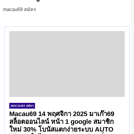
macau69 สมัคร
MACAU69 สมัคร
Macau69 14 พฤศจิกา 2025 มาเก๊า69
สล็อตออนไลน์ หน้า 1 google สมาชิก
ใหม่ 30% โบนัสแตกง่ายระบบ AUTO