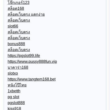
โจ๊กเกอร์123
สล็อต168
สล็อตเว็บตรง แตกง่าย
สล็อตเว็บตรง
slot66
สล็อตเว็บตรง
สล็อตเว็บตรง
bonus888
สล็อตเว็บตรง
https://pgslot99.life
https://www.pussy888fun.vip
บาคาร่า168
slotxo
https://www.tangtem168.bet
หนังโป๊ไทย
1xbetth
pg slot
pgslot888
kiss918