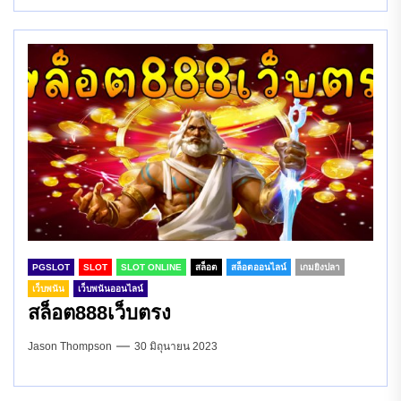
PGSLOT
SLOT
SLOT ONLINE
สล็อต
สล็อตออนไลน์
เกมยิงปลา
เว็บพนัน
เว็บพนันออนไลน์
สล็อต888เว็บตรง
Jason Thompson
30 มิถุนายน 2023