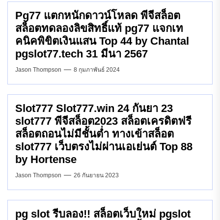
Pg77 แตกหนักดาวน์โหลด พีจีสล็อต
สล็อตทดลองลิขสิทธิ์แท้ pg77 แจกเท
คนิคพิขิตเงินแสน Top 44 by Chantal
pgslot77.tech 31 มีนา 2567
Jason Thompson
8 กุมภาพันธ์ 2024
Slot777 Slot777.win 24 กันยา 23
slot777 พีจีสล็อต2023 สล็อตเครดิตฟรี
สล็อตถอนไม่มีชั้นต่ำ ทางเข้าสล็อต
slot777 เว็บตรงไม่ผ่านเอเย่นต์ Top 88
by Hortense
Jason Thompson
26 กันยายน 2023
pg slot รีบลอง!! สล็อตเว็บใหม่ pgslot