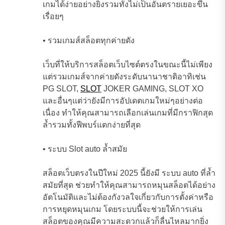
เกมได้ง่ายอย่างยิ่งรวมทั้งไม่เป็นอันตรายเยอะขึ้น
เรื่อยๆ
• รวมเกมส์สล็อตทุกค่ายดัง
เว็บที่ให้บริการสล็อตเว็บไซต์ตรงในขณะนี้ไม่เพียง
แต่รวมเกมส์จากค่ายดังระดับนานาชาติอาทิเช่น
PG SLOT,
SLOT
JOKER GAMING, SLOT XO
และอื่นๆแต่ว่ายังมีการอัปเดตเกมใหม่ๆอย่างต่อ
เนื่อง ทำให้คุณสามารถเลือกเล่นเกมที่มีกราฟิกสุด
ล้ำรวมทั้งฟีพบร์แตกง่ายที่สุด
• ระบบ Slot auto ล้ำสมัย
สล็อตเว็บตรงในปีใหม่ 2025 นี้ยังมี ระบบ auto ที่ล้ำ
สมัยที่สุด ช่วยทำให้คุณสามารถหมุนสล็อตได้อย่าง
อัตโนมัติและไม่ต้องกังวลใจเกี่ยวกับการตั้งค่าหรือ
การหยุดหมุนเกม โดยระบบนี้จะช่วยให้การเล่น
สล็อตของคุณมีความสะดวกแล้วก็ลื่นไหลมากยิ่ง