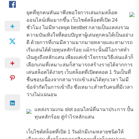
ยุคที่ทุกคนหันมาพึงพอใจการเล่นเกมสล็อต
ออนไลน์เพิ่มมากขึ้น เว็บไซต์สล็อตที่เปิด 24
ชั่วโมง ไม่มีทางหยุด bestbet กลายเป็นแหล่งรวม
ความบันเทิงใจที่ตอบปัญหาผู้เล่นทุกคนได้เป็นอย่าง
ดี ด้วยการที่เกมมีความมากมายหลายและสามารถ
เริ่มเล่นได้ด้วยทุนหลักร้อย แม้กระนั้นมีโอกาสทำ
เงินสูงถึงหลักแสน เพียงแค่เข้าใจกรรมวิธีเล่นแล้วก็
เลือกเกมที่เหมาะสมก็สามารถสร้างรายได้จากการ
เล่นสล็อตได้ง่ายๆ เว็บสล็อตที่เปิดตลอด 1 วันเป็นที่
ชื่นชอบเนื่องจากสามารถเข้าเล่นได้ทุกเวลา ไม่มี
ข้อจำกัดในการเข้าถึง ซึ่งเหมาะสำหรับคนที่มีเวลา
ว่างไม่แน่นอน
แหล่งรวมเกม slot ออนไลน์ที่นานาประการ ปั้น
ทุนหลักร้อย สู่กำไรหลักแสน
เว็บไซต์สล็อตที่เปิด 1 วันมักมีเกมหลายชนิดให้