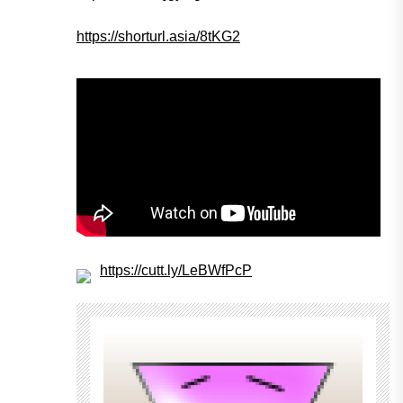
https://shorturl.asia/8tKG2
https://cutt.ly/LeBWfPcP