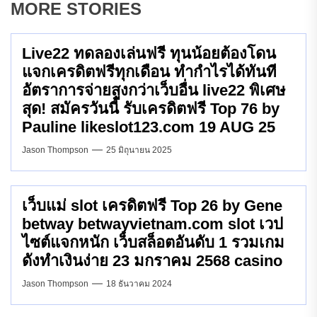
MORE STORIES
Live22 ทดลองเล่นฟรี ทุนน้อยต้องโดน
แจกเครดิตฟรีทุกเดือน ทำกำไรได้ทันที
อัตราการจ่ายสูงกว่าเว็บอื่น live22 พิเศษ
สุด! สมัครวันนี้ รับเครดิตฟรี Top 76 by
Pauline likeslot123.com 19 AUG 25
Jason Thompson
25 มิถุนายน 2025
เว็บแม่ slot เครดิตฟรี Top 26 by Gene
betway betwayvietnam.com slot เวป
ไซต์แจกหนัก เว็บสล็อตอันดับ 1 รวมเกม
ดังทำเงินง่าย 23 มกราคม 2568 casino
Jason Thompson
18 ธันวาคม 2024