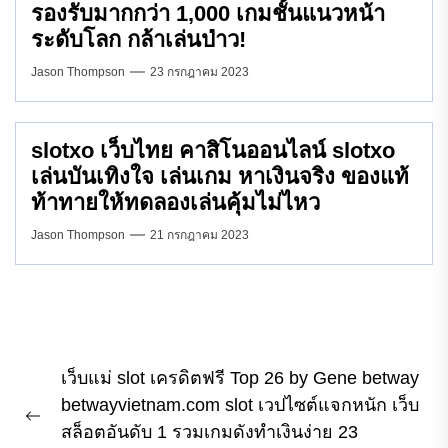
รองรับมากกว่า 1,000 เกมชั้นแนวหน้า
ระดับโลก กล้าเล่นป่าว!
Jason Thompson
23 กรกฎาคม 2023
slotxo เว็บไทย คาสิโนออนไลน์ slotxo
เล่นบันเทิงใจ เล่นเกม หาเงินจริง ของแท้
ท้าทายให้ทดลองเล่นคุ้มไม่ไหว
Jason Thompson
21 กรกฎาคม 2023
แนะแนว
เว็บแม่ slot เครดิตฟรี Top 26 by Gene betway
เรื่อง
betwayvietnam.com slot เวปไซต์แจกหนัก เว็บ
Previous
สล็อตอันดับ 1 รวมเกมดังทำเงินง่าย 23