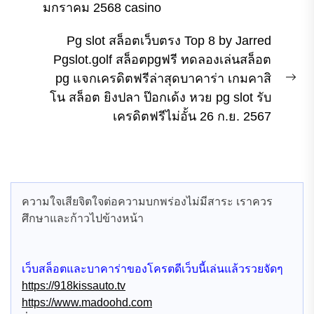
post:
มกราคม 2568 casino
Pg slot สล็อตเว็บตรง Top 8 by Jarred
Pgslot.golf สล็อตpgฟรี ทดลองเล่นสล็อต
pg แจกเครดิตฟรีล่าสุดบาคาร่า เกมคาสิ
Ne
โน สล็อต ยิงปลา ป๊อกเด้ง หวย pg slot รับ
pos
เครดิตฟรีไม่อั้น 26 ก.ย. 2567
ความใจเสียจิตใจต่อความบกพร่องไม่มีสาระ เราควร
ศึกษาและก้าวไปข้างหน้า
เว็บสล็อตและบาคาร่าของโครตดีเว็บนี้เล่นแล้วรวยจัดๆ
https://918kissauto.tv
https://www.madoohd.com