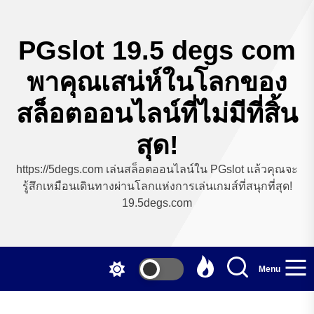
Skip
to
the
PGslot 19.5 degs com
content
พาคุณเสน่ห์ในโลกของ
สล็อตออนไลน์ที่ไม่มีที่สิ้น
สุด!
https://5degs.com เล่นสล็อตออนไลน์ใน PGslot แล้วคุณจะ
รู้สึกเหมือนเดินทางผ่านโลกแห่งการเล่นเกมส์ที่สนุกที่สุด!
19.5degs.com
Menu