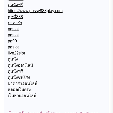
ดูหนังฟรี
https://www.pussy888play.com
พุซซี่888
บาคาร่า
pgslot
pgslot
pg99
pgslot
live22slot
ดูหนัง
ดูหนังออนไลน์
ดูหนังฟรี
ดูหนังชนโรง
บาคาร่าออนไลน์
สล็อตเว็บตรง
เว็บหวยออนไลน์