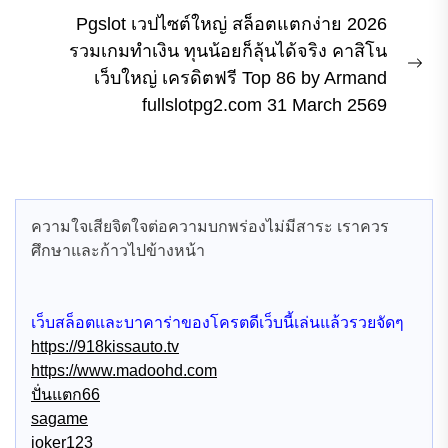
Pgslot เวปไซต์ใหญ่ สล็อตแตกง่าย 2026
รวมเกมทำเงิน ทุนน้อยก็ลุ้นได้จริง คาสิโน
Ne
เว็บใหญ่ เครดิตฟรี Top 86 by Armand
pos
fullslotpg2.com 31 March 2569
ความใจเสียจิตใจต่อความบกพร่องไม่มีสาระ เราควร
ศึกษาและก้าวไปข้างหน้า
เว็บสล็อตและบาคาร่าของโครตดีเว็บนี้เล่นแล้วรวยจัดๆ
https://918kissauto.tv
https://www.madoohd.com
ปั่นแตก66
sagame
joker123