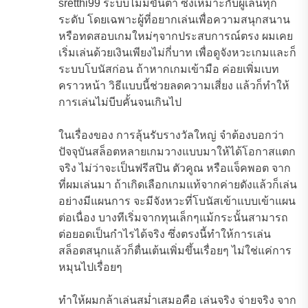
sretthi99 ระบบไม่มีขั้นต่ำ ซึ่งเหมาะกับผู้เล่นทุก
ระดับ โดยเฉพาะผู้ที่อยากเล่นเพื่อความสนุกสนาน
หรือทดสอบเกมใหม่ๆจากประสบการณ์ตรง ผมเคย
เริ่มเล่นด้วยเงินเพียงไม่กี่บาท เพื่อดูจังหวะเกมและก็
ระบบโบนัสก่อน ถ้าหากเกมเข้ามือ ค่อยเพิ่มเบท
คราวหน้า วิธีแบบนี้ช่วยลดความเสี่ยง แล้วก็ทำให้
การเล่นไม่บีบคั้นจนเกินไป
ในเรื่องของ การลุ้นรับรางวัลใหญ่ จำต้องบอกว่า
ปัจจุบันสล็อตหลายเกมวางแบบมาให้ได้โอกาสแตก
จริง ไม่ว่าจะเป็นฟรีสปิน ตัวคูณ หรือแจ็คพอต จาก
ที่ผมเล่นมา ถ้าเกิดเลือกเกมแท้จากค่ายดังแล้วก็เล่น
อย่างมีแผนการ จะมีจังหวะที่โบนัสเข้าแบบเข้าแผน
ต่อเนื่อง บางทีเริ่มจากทุนเล็กๆแม้กระนั้นสามารถ
ต่อยอดเป็นกำไรได้จริง ซึ่งตรงนี้ทำให้การเล่น
สล็อตสนุกแล้วก็ตื่นเต้นเพิ่มขึ้นเรื่อยๆ ไม่ใช่แค่การ
หมุนไปเรื่อยๆ
ทำให้ผมกล้าเล่นสม่ำเสมอคือ เล่นจริง จ่ายจริง จาก