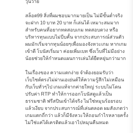
วุ่นวาย
สล็อต99 สิ่งที่ผมชอบมากมายเป็น ไม่มีขั้นต่ำจริง
จะฝาก 10 บาท 20 บาท ก็เล่นได้ เหมาะสมมาก
สำหรับคนที่อยากทดสอบเกม ทดสอบดวง หรือ
บริหารทุนแบบไม่บีบคั้น จากประสบการณ์ส่วนตัว
ผมมักเริ่มจากทุนน้อยๆเพื่อมองจังหวะเกม หากเกม
เข้าดี โบนัสเริ่มมา ค่อยเพิ่มเบท ซึ่งเว็บที่ไม่มีอย่าง
น้อยช่วยให้กำหนดแผนการเล่นได้ยืดหยุ่นกว่ามาก
ในเรื่องของ ความแตกง่าย จำต้องยอมรับว่า
เว็บไซต์ตรงไม่ผ่านเอเย่นต์ให้ความรู้สึกไม่เหมือน
กับเว็บทั่วๆไป เกมแท้จากค่ายใหญ่ ระบบไม่โดน
ปรับค่า RTP ทำให้การออกโบนัสดูแล้วเป็น
ธรรมชาติ ฟรีสปินเข้าได้จริง ไม่ใช่หมุนร้อยรอบ
แล้วเงียบ จากประสบการณ์ที่เล่นตลอด ผมสังเกตว่า
เกมแตกถี่กว่า แล้วก็มีจังหวะให้ถอนกำไรหลายครั้ง
ไม่ใช่แค่ได้เครดิตแล้วเอาไปหมุนคืนหมด