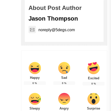
About Post Author
Jason Thompson
noreply@5degs.com
Happy
Sad
Excited
0
%
0
%
0
%
Sleepy
Angry
Surprise