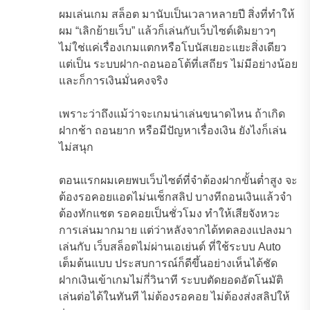
ผมเล่นเกม สล็อต มานับเป็นเวลาหลายปี สิ่งที่ทำให้
ผม “เลิกย้ายเว็บ” แล้วก็เล่นกับเว็บไซต์เดิมยาวๆ
ไม่ใช่แค่เรื่องเกมแตกหรือโบนัสเยอะแยะสิ่งเดียว
แต่เป็น ระบบฝาก-ถอนออโต้ที่เสถียร ไม่มีอย่างน้อย
และก็การเงินมั่นคงจริง
เพราะว่าถึงแม้ว่าจะเกมน่าเล่นขนาดไหน ถ้าเกิด
ฝากช้า ถอนยาก หรือมีปัญหาเรื่องเงิน ยังไงก็เล่น
ไม่สนุก
ตอนแรกผมเคยพบเว็บไซต์ที่จำต้องฝากขั้นต่ำสูง จะ
ต้องรอคอยแอดไม่นเช็กสลิป บางทีถอนเงินแล้วจำ
ต้องทักแชต รอคอยเป็นชั่วโมง ทำให้เสียจังหวะ
การเล่นมากมาย แต่ว่าหลังจากได้ทดลองแปลงมา
เล่นกับ เว็บสล็อตไม่ผ่านเอเย่นต์ ที่ใช้ระบบ Auto
เต็มต้นแบบ ประสบการณ์ก็ดีขึ้นอย่างเห็นได้ชัด
ฝากเงินเข้าเกมไม่กี่วินาที ระบบตัดยอดอัตโนมัติ
เล่นต่อได้ในทันที ไม่ต้องรอคอย ไม่ต้องส่งสลิปให้